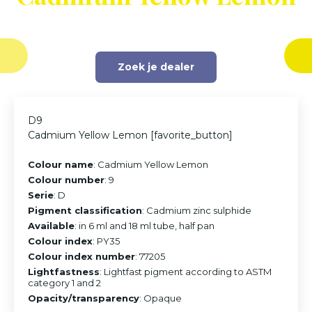
Zoek je dealer
D9
Cadmium Yellow Lemon [favorite_button]
Colour name
: Cadmium Yellow Lemon
Colour number
: 9
Serie
: D
Pigment classification
: Cadmium zinc sulphide
Available
: in 6 ml and 18 ml tube, half pan
Colour index
: PY35
Colour index number
: 77205
Lightfastness
: Lightfast pigment according to ASTM
category 1 and 2
Opacity/transparency
: Opaque