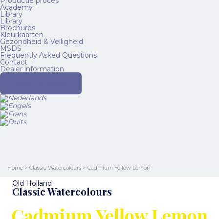
Productie proces
Academy
Library
Library
Brochures
Kleurkaarten
Gezondheid & Veiligheid
MSDS
Frequently Asked Questions
Contact
Dealer information
Waar te koop
Home
>
Classic Watercolours
> Cadmium Yellow Lemon
Old Holland
Classic Watercolours
Cadmium Yellow Lemon