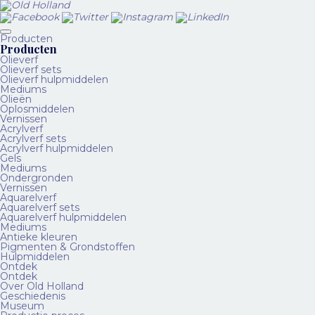
Producten
Producten
Olieverf
Olieverf sets
Olieverf hulpmiddelen
Mediums
Olieën
Oplosmiddelen
Vernissen
Acrylverf
Acrylverf sets
Acrylverf hulpmiddelen
Gels
Mediums
Ondergronden
Vernissen
Aquarelverf
Aquarelverf sets
Aquarelverf hulpmiddelen
Mediums
Antieke kleuren
Pigmenten & Grondstoffen
Hulpmiddelen
Ontdek
Ontdek
Over Old Holland
Geschiedenis
Museum