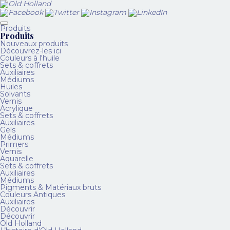
Produits
Produits
Nouveaux produits
Découvrez-les ici
Couleurs à l'huile
Sets & coffrets
Auxiliaires
Médiums
Huiles
Solvants
Vernis
Acrylique
Sets & coffrets
Auxiliaires
Gels
Médiums
Primers
Vernis
Aquarelle
Sets & coffrets
Auxiliaires
Médiums
Pigments & Matériaux bruts
Couleurs Antiques
Auxiliaires
Découvrir
Découvrir
Old Holland