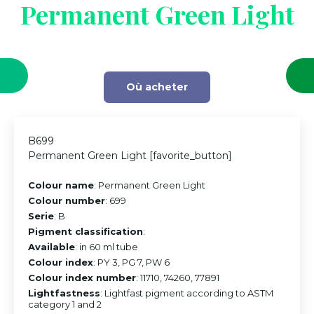
Permanent Green Light
Où acheter
B699
Permanent Green Light [favorite_button]
Colour name
: Permanent Green Light
Colour number
: 699
Serie
: B
Pigment classification
:
Available
: in 60 ml tube
Colour index
: PY 3, PG 7, PW 6
Colour index number
: 11710, 74260, 77891
Lightfastness
: Lightfast pigment according to ASTM
category 1 and 2