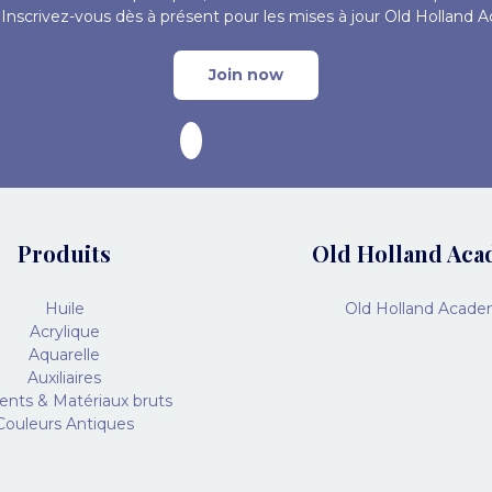
 ! Inscrivez-vous dès à présent pour les mises à jour Old Holland 
Join now
Produits
Old Holland Ac
Huile
Old Holland Acad
Acrylique
Aquarelle
Auxiliaires
nts & Matériaux bruts
Couleurs Antiques