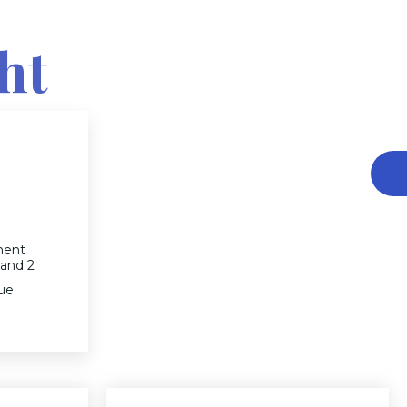
ht
ment
 and 2
ue