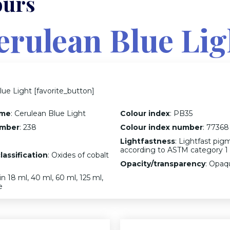
ours
erulean Blue Lig
lue Light [favorite_button]
ame
: Cerulean Blue Light
Colour index
: PB35
umber
: 238
Colour index number
: 77368
Lightfastness
: Lightfast pig
according to ASTM category 1
lassification
: Oxides of cobalt
Opacity/transparency
: Opaq
 in 18 ml, 40 ml, 60 ml, 125 ml,
e