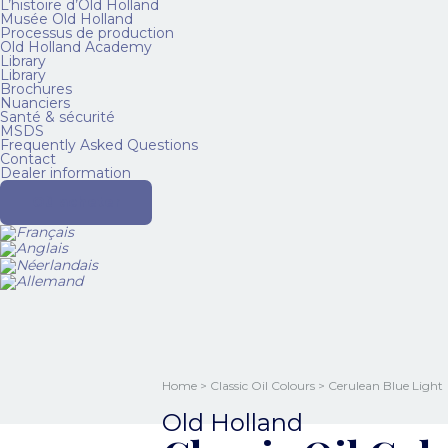
L’histoire d’Old Holland
Musée Old Holland
Processus de production
Old Holland Academy
Library
Library
Brochures
Nuanciers
Santé & sécurité
MSDS
Frequently Asked Questions
Contact
Dealer information
Où acheter
Home
>
Classic Oil Colours
> Cerulean Blue Light
Old Holland