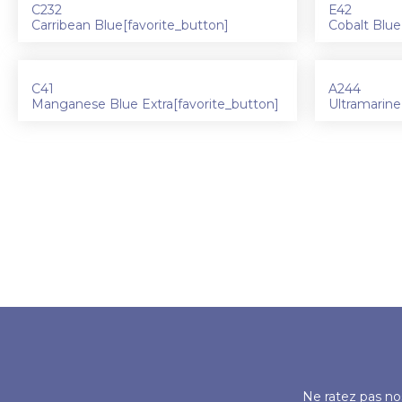
C232
E42
Carribean Blue[favorite_button]
Cobalt Blue
C41
A244
Manganese Blue Extra[favorite_button]
Ultramarine
Ne ratez pas nos