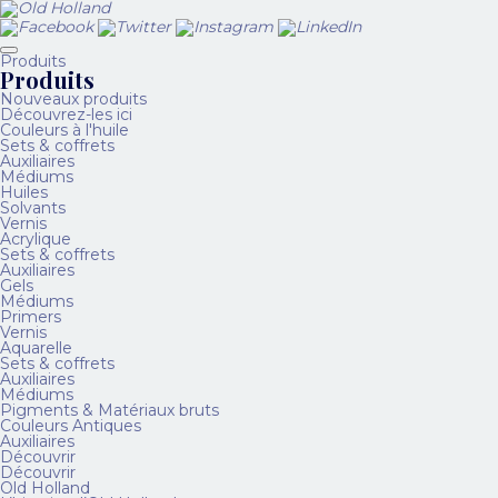
Produits
Produits
Nouveaux produits
Découvrez-les ici
Couleurs à l'huile
Sets & coffrets
Auxiliaires
Médiums
Huiles
Solvants
Vernis
Acrylique
Sets & coffrets
Auxiliaires
Gels
Médiums
Primers
Vernis
Aquarelle
Sets & coffrets
Auxiliaires
Médiums
Pigments & Matériaux bruts
Couleurs Antiques
Auxiliaires
Découvrir
Découvrir
Old Holland