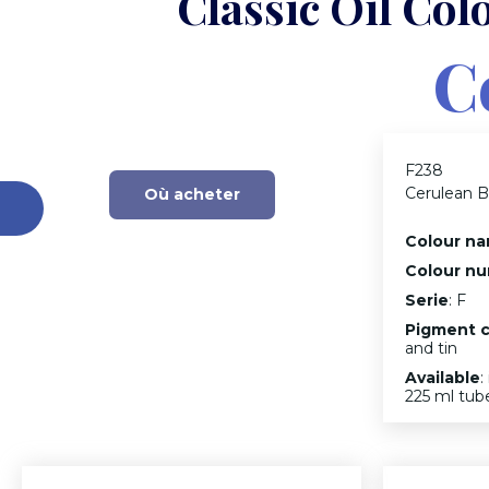
Classic Oil Col
C
F238
Cerulean B
Où acheter
Colour n
Colour n
Serie
: F
Pigment c
and tin
Available
:
225 ml tub