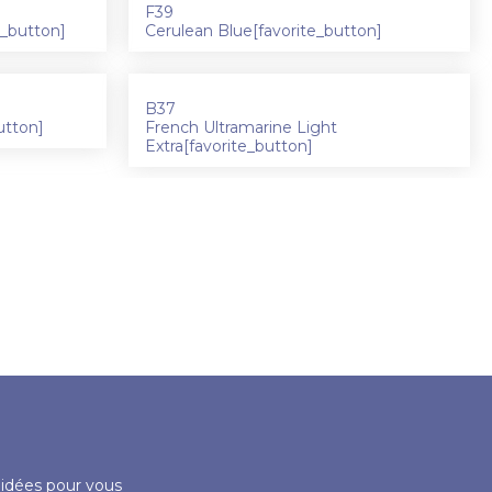
F39
e_button]
Cerulean Blue[favorite_button]
B37
utton]
French Ultramarine Light
Extra[favorite_button]
s idées pour vous