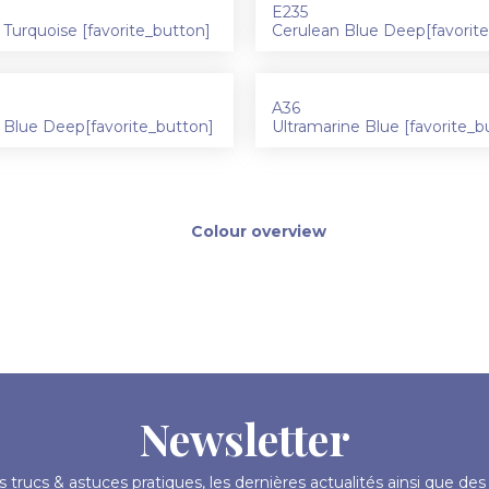
E235
 Turquoise [favorite_button]
Cerulean Blue Deep[favorit
A36
 Blue Deep[favorite_button]
Ultramarine Blue [favorite_b
Colour overview
Newsletter
 trucs & astuces pratiques, les dernières actualités ainsi que de